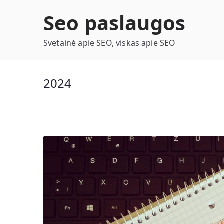
Eiti
Seo paslaugos
prie
turinio
Svetainė apie SEO, viskas apie SEO
2024