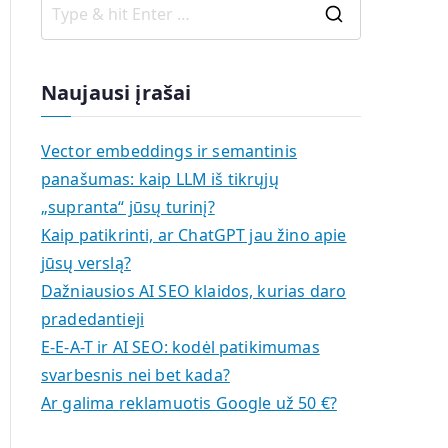
S
e
a
Naujausi įrašai
r
c
Vector embeddings ir semantinis
h
panašumas: kaip LLM iš tikrųjų
f
„supranta“ jūsų turinį?
o
Kaip patikrinti, ar ChatGPT jau žino apie
r
jūsų verslą?
:
Dažniausios AI SEO klaidos, kurias daro
pradedantieji
E-E-A-T ir AI SEO: kodėl patikimumas
svarbesnis nei bet kada?
Ar galima reklamuotis Google už 50 €?