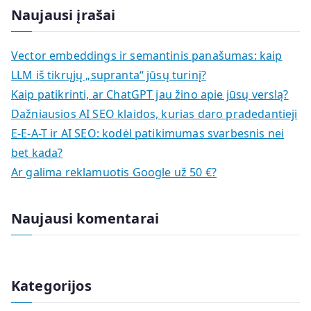
a
Naujausi įrašai
r
c
Vector embeddings ir semantinis panašumas: kaip
h
LLM iš tikrųjų „supranta“ jūsų turinį?
f
Kaip patikrinti, ar ChatGPT jau žino apie jūsų verslą?
o
Dažniausios AI SEO klaidos, kurias daro pradedantieji
r
E-E-A-T ir AI SEO: kodėl patikimumas svarbesnis nei
:
bet kada?
Ar galima reklamuotis Google už 50 €?
Naujausi komentarai
Kategorijos