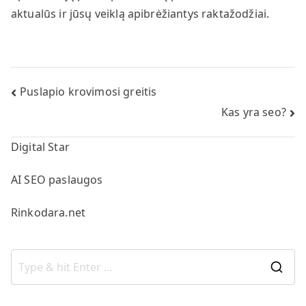
aktualūs ir jūsų veiklą apibrėžiantys raktažodžiai.
Navigacija
Puslapio krovimosi greitis
Kas yra seo?
tarp
įrašų
Digital Star
AI SEO paslaugos
Rinkodara.net
S
e