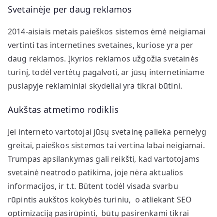
Svetainėje per daug reklamos
2014-aisiais metais paieškos sistemos ėmė neigiamai
vertinti tas internetines svetaines, kuriose yra per
daug reklamos. Įkyrios reklamos užgožia svetainės
turinį, todėl vertėtų pagalvoti, ar jūsų internetiniame
puslapyje reklaminiai skydeliai yra tikrai būtini.
Aukštas atmetimo rodiklis
Jei interneto vartotojai jūsų svetainę palieka pernelyg
greitai, paieškos sistemos tai vertina labai neigiamai.
Trumpas apsilankymas gali reikšti, kad vartotojams
svetainė neatrodo patikima, joje nėra aktualios
informacijos, ir t.t. Būtent todėl visada svarbu
rūpintis aukštos kokybės turiniu, o atliekant SEO
optimizaciją pasirūpinti, būtų pasirenkami tikrai