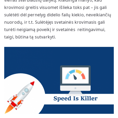
vienas svarbiausių dalykų. Klaidinga manyti, kad
krovimosi greitis visuomet išlieka toks pat – jis gali
sulėtėti dėl pernelyg didelio failų kiekio, neveikiančių
nuorodų, ir t.t. Sulėtėjęs svetainės krovimasis gali
turėti neigiamą poveikį ir svetainės reitingavimui,
taigi, būtina tą sutvarkyti.