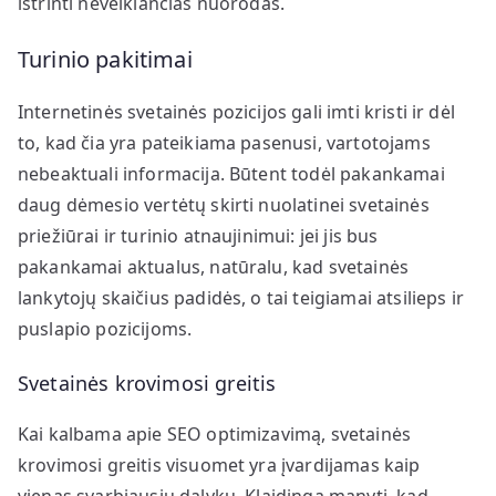
ištrinti neveikiančias nuorodas.
Turinio pakitimai
Internetinės svetainės pozicijos gali imti kristi ir dėl
to, kad čia yra pateikiama pasenusi, vartotojams
nebeaktuali informacija. Būtent todėl pakankamai
daug dėmesio vertėtų skirti nuolatinei svetainės
priežiūrai ir turinio atnaujinimui: jei jis bus
pakankamai aktualus, natūralu, kad svetainės
lankytojų skaičius padidės, o tai teigiamai atsilieps ir
puslapio pozicijoms.
Svetainės krovimosi greitis
Kai kalbama apie SEO optimizavimą, svetainės
krovimosi greitis visuomet yra įvardijamas kaip